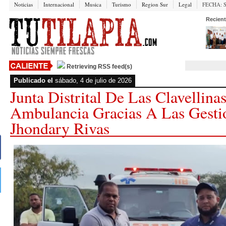
Noticias
Internacional
Musica
Turismo
Region Sur
Legal
FECHA:
Recient
Retrieving RSS feed(s)
Publicado el
sábado, 4 de julio de 2026
Junta Distrital De Las Clavellina
Ambulancia Gracias A Las Gesti
Jhondary Rivas