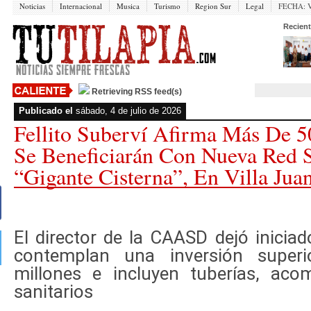
Noticias
Internacional
Musica
Turismo
Region Sur
Legal
FECHA:
V
Recient
Retrieving RSS feed(s)
Publicado el
sábado, 4 de julio de 2026
Fellito Suberví Afirma Más De 5
Se Beneficiarán Con Nueva Red 
“gigante Cisterna”, En Villa Jua
El director de la CAASD dejó iniciad
contemplan una inversión super
millones e incluyen tuberías, acom
sanitarios