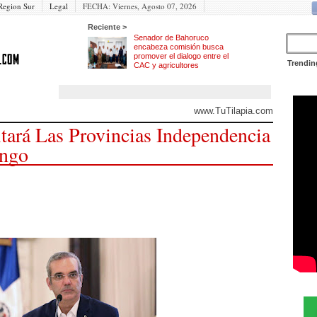
Region Sur
Legal
FECHA:
Viernes, Agosto 07, 2026
Reciente >
Senador de Bahoruco
encabeza comisión busca
promover el dialogo entre el
Trendin
CAC y agricultores
www.TuTilapia.com
itará Las Provincias Independencia
ingo