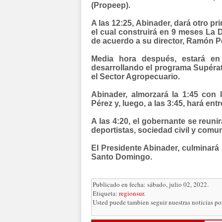
(Propeep).
A las 12:25, Abinader, dará otro p
el cual construirá en 9 meses La 
de acuerdo a su director, Ramón 
Media hora después, estará en
desarrollando el programa Supérate
el Sector Agropecuario.
Abinader, almorzará la 1:45 con 
Pérez y, luego, a las 3:45, hará ent
A las 4:20, el gobernante se reun
deportistas, sociedad civil y comun
El Presidente Abinader, culminará 
Santo Domingo.
Publicado en fecha: sábado, julio 02, 2022.
Etiqueta:
regionsur
.
Usted puede tambien seguir nuestras noticias p