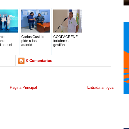
rcio
Carlos Castillo
COOPACRENE
rero
pide a las
fortalece la
 consol...
autorid...
gestión in...
0 Comentarios
Página Principal
Entrada antigua