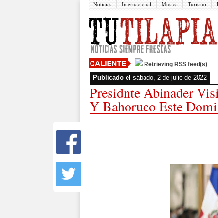
Noticias
Internacional
Musica
Turismo
Retrieving RSS feed(s)
Publicado el
sábado, 2 de julio de 2022
Presidnte Abinader Vis
Y Bahoruco Este Dom