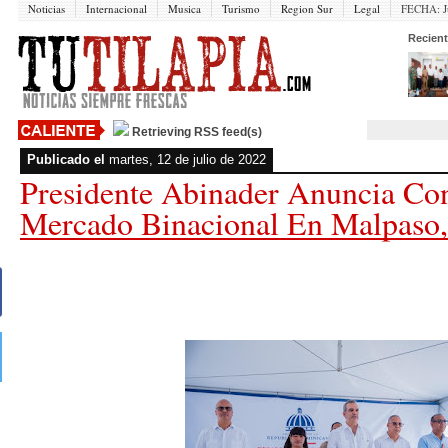
Noticias
Internacional
Musica
Turismo
Region Sur
Legal
FECHA:
J
Recient
Retrieving RSS feed(s)
Publicado el
martes, 12 de julio de 2022
Presidente Abinader Anuncia Co
Mercado Binacional En Malpaso,