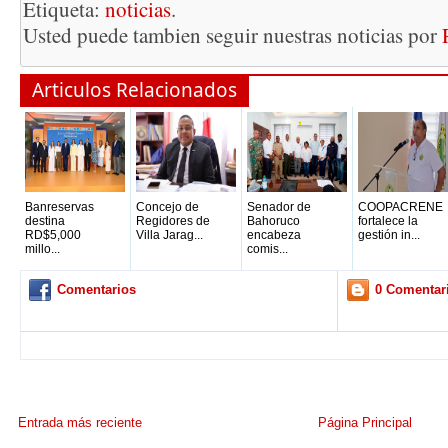
Etiqueta:
noticias
.
Usted puede tambien seguir nuestras noticias por
Articulos Relacionados
Banreservas
Concejo de
Senador de
COOPACRENE
destina
Regidores de
Bahoruco
fortalece la
RD$5,000
Villa Jarag...
encabeza
gestión in...
millo...
comis...
Comentarios
0 Comentar
Entrada más reciente
Página Principal