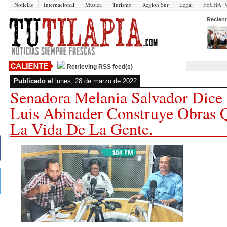
Noticias
Internacional
Musica
Turismo
Region Sur
Legal
FECHA:
V
Recient
Retrieving RSS feed(s)
Publicado el
lunes, 28 de marzo de 2022
Senadora Melania Salvador Dice
Luis Abinader Construye Obras
La Vida De La Gente.