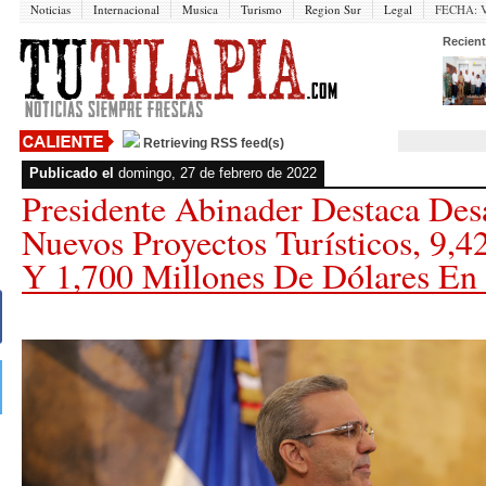
Noticias
Internacional
Musica
Turismo
Region Sur
Legal
FECHA:
V
Recient
Retrieving RSS feed(s)
Publicado el
domingo, 27 de febrero de 2022
Presidente Abinader Destaca Des
Nuevos Proyectos Turísticos, 9,4
Y 1,700 Millones De Dólares En 