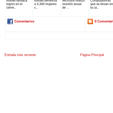
Indotel destaca
Indotel beneficia
Microsoft realizó
Computadoras
logros en el
a 4,300 mujeres
reunión anual
que se llevan en
cierre...
c...
de ...
la ca...
Comentarios
0 Comentar
Entrada más reciente
Página Principal