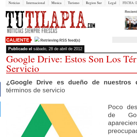
Noticias
Internacional
Musica
Turismo
Region Sur
Legal
FECHA:
Recient
Retrieving RSS feed(s)
Publicado el
sábado, 28 de abril de 2012
Google Drive: Estos Son Los Té
Servicio
¿Google Drive es dueño de nuestros
términos de servicio
Poco des
de Goo
aparec
preocup