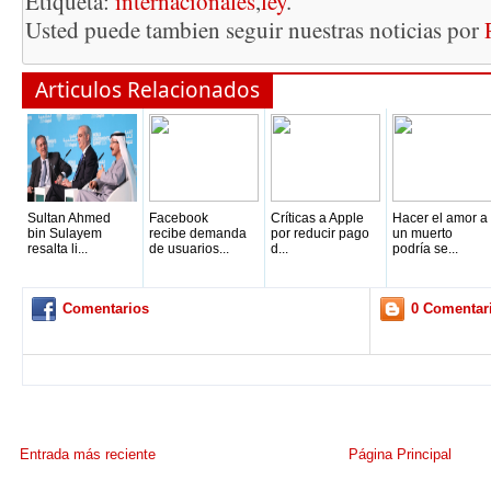
Etiqueta:
internacionales
,
ley
.
Usted puede tambien seguir nuestras noticias por
Articulos Relacionados
Sultan Ahmed
Facebook
Críticas a Apple
Hacer el amor a
bin Sulayem
recibe demanda
por reducir pago
un muerto
resalta li...
de usuarios...
d...
podría se...
Comentarios
0 Comentar
Entrada más reciente
Página Principal