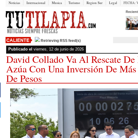
Noticias
Internacional
Musica
Turismo
Region Sur
Legal
FECHA:
V
Recient
Retrieving RSS feed(s)
Publicado el
viernes, 12 de junio de 2026
David Collado Va Al Rescate De
Azúa Con Una Inversión De Más
De Pesos