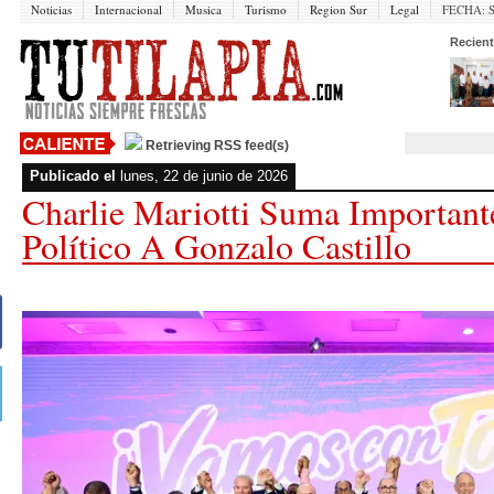
Noticias
Internacional
Musica
Turismo
Region Sur
Legal
FECHA:
Recient
Retrieving RSS feed(s)
Publicado el
lunes, 22 de junio de 2026
Charlie Mariotti Suma Important
Político A Gonzalo Castillo