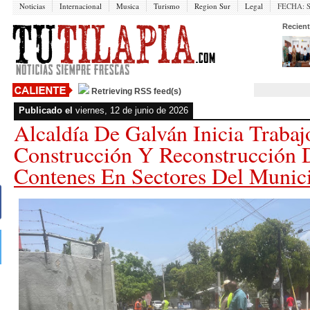
Noticias
Internacional
Musica
Turismo
Region Sur
Legal
FECHA:
Recient
Retrieving RSS feed(s)
Publicado el
viernes, 12 de junio de 2026
Alcaldía De Galván Inicia Trabaj
Construcción Y Reconstrucción 
Contenes En Sectores Del Munici