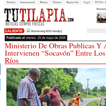
Noticias
Internacional
Musica
Turismo
Region Sur
Legal
FECHA:
J
Recient
Retrieving RSS feed(s)
Publicado el
viernes, 15 de mayo de 2026
Ministerio De Obras Publicas Y 
Intervienen “socavón” Entre Los
Ríos