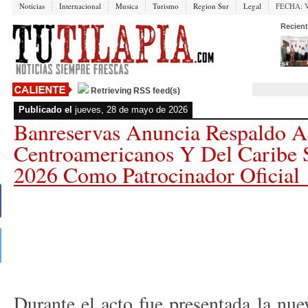
Noticias
Internacional
Musica
Turismo
Region Sur
Legal
FECHA:
V
Recient
Retrieving RSS feed(s)
Publicado el
jueves, 28 de mayo de 2026
Banreservas Anuncia Respaldo A
Centroamericanos Y Del Caribe
2026 Como Patrocinador Oficial
Durante el acto fue presentada la nue