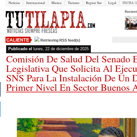
Noticias
Internacional
Musica
Turismo
Region Sur
Legal
FECHA:
Recient
Retrieving RSS feed(s)
Publicado el
lunes, 22 de diciembre de 2025
Comisión De Salud Del Senado E
Legislativa Que Solicita Al Ejecu
SNS Para La Instalación De Un 
Primer Nivel En Sector Buenos A