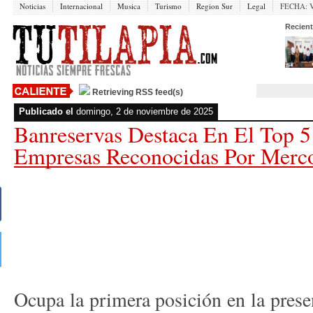
Noticias
Internacional
Musica
Turismo
Region Sur
Legal
FECHA:
V
Recient
Retrieving RSS feed(s)
Publicado el
domingo, 2 de noviembre de 2025
Banreservas Destaca En El Top 5
Empresas Reconocidas Por Merc
Ocupa la primera posición en la presen