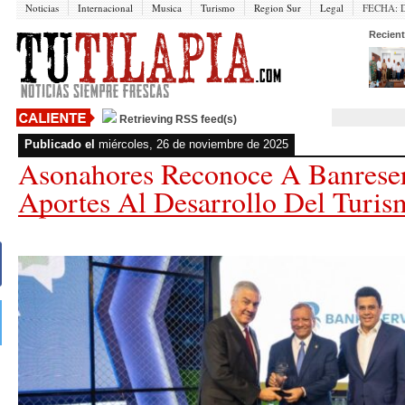
Noticias
Internacional
Musica
Turismo
Region Sur
Legal
FECHA:
Recient
Retrieving RSS feed(s)
Publicado el
miércoles, 26 de noviembre de 2025
Asonahores Reconoce A Banreser
Aportes Al Desarrollo Del Turi