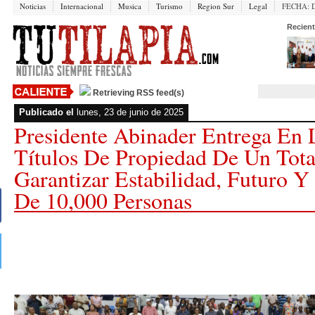
Noticias
Internacional
Musica
Turismo
Region Sur
Legal
FECHA:
Recient
Retrieving RSS feed(s)
Publicado el
lunes, 23 de junio de 2025
Presidente Abinader Entrega En
Títulos De Propiedad De Un Tota
Garantizar Estabilidad, Futuro 
De 10,000 Personas