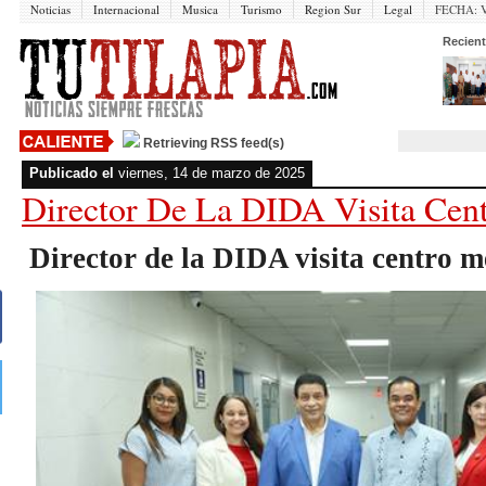
Noticias
Internacional
Musica
Turismo
Region Sur
Legal
FECHA:
V
Recient
Retrieving RSS feed(s)
Publicado el
viernes, 14 de marzo de 2025
Director De La DIDA Visita Ce
Director de la DIDA visita centro