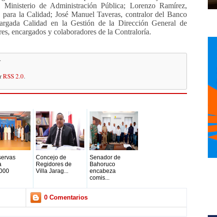
del Ministerio de Administración Pública; Lorenzo Ramírez,
o para la Calidad; José Manuel Taveras, contralor del Banco
argada Calidad en la Gestión de la Dirección General de
res, encargados y colaboradores de la Contraloría.
.
or
RSS 2.0
.
servas
Concejo de
Senador de
a
Regidores de
Bahoruco
000
Villa Jarag...
encabeza
comis...
0 Comentarios