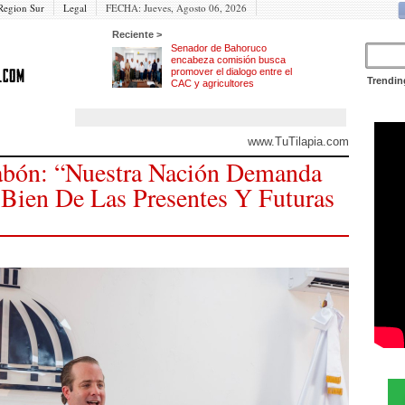
Region Sur
Legal
FECHA:
Jueves, Agosto 06, 2026
Reciente >
Senador de Bahoruco
encabeza comisión busca
promover el dialogo entre el
Trendin
CAC y agricultores
www.TuTilapia.com
jabón: “Nuestra Nación Demanda
Bien De Las Presentes Y Futuras