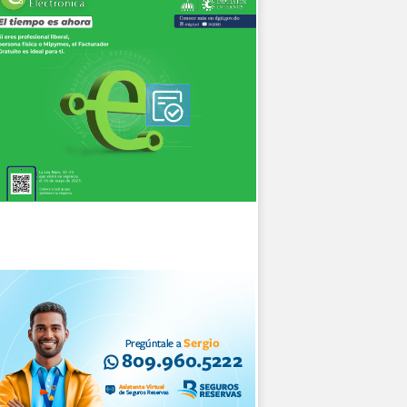
la
or
te
de
ón
D