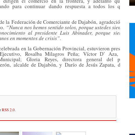
 dirigen el comercio en la frontera, y adelantó que vari
jando para continuar
dando respuesta a todos los que se
de la
Federación de Comerciante de Dajabón,
agradeció el ges
yo.
“Nunca nos hemos sentido solos, porque ustedes siempre h
onocimiento al presidente Luis Abinader, porque siempre 
canos en momentos de crisis”.
 celebrada en la Gobernación Provincial, estuvieron presentes, 
 Ejecutivo,
Rosalba Milagros Peña
;
Víctor D’ Aza
, direct
Municipal;
Gloria Reyes
, directora general del progra
erón,
alcalde de Dajabón, y
Darío de Jesús Zapata,
diputad
or
RSS 2.0
.