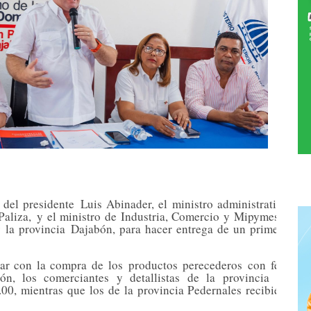
n del presidente
Luis Abinader
, el ministro administrativo de 
 Paliza,
y el ministro de Industria, Comercio y Mipymes,
Víct
y la provincia
Dajabón
, para hacer entrega de un primer apor
rar con la compra de los
productos perecederos
con fechas 
ón, los comerciantes y detallistas de la provincia Dajab
.00
, mientras que los de la provincia Pedernales recibieron
R