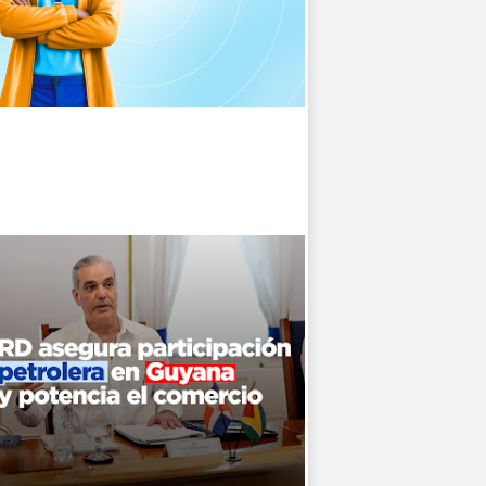
 y
de
la