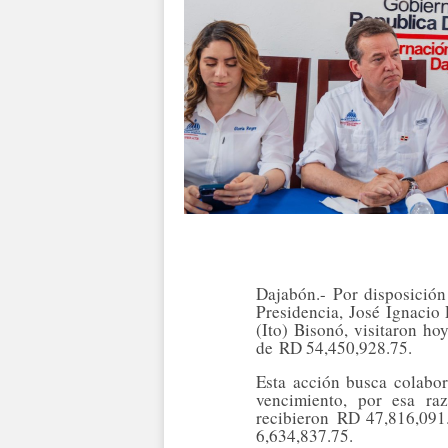
Dajabón.- Por disposició
Presidencia
, José Ignacio
(Ito) Bisonó
, visitaron ho
de
RD 54,450,928.75.
Esta acción busca colabo
vencimiento, por esa raz
recibieron
RD 47,816,091
6,634,837.75.