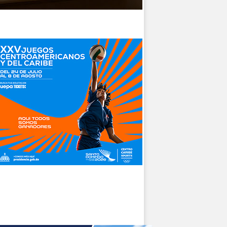
as
an
to
an
ha
la
or
ma
o,