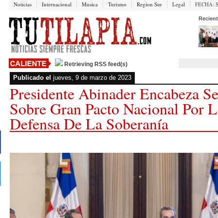
Noticias
Internacional
Musica
Turismo
Region Sur
Legal
FECHA:
Recient
Retrieving RSS feed(s)
Publicado el
jueves, 9 de marzo de 2023
Presidente Abinader Encabeza S
Sobre Gran Pacto Nacional Por L
Defensa De La Soberanía