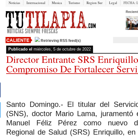
Noticias
Internacional
Musica
Turismo
Region Sur
Legal
FECHA:
Recient
Retrieving RSS feed(s)
Publicado el
miércoles, 5 de octubre de 2022
Director Entrante SRS Enriquil
Compromiso De Fortalecer Servi
Santo Domingo.- El titular del Servic
(SNS), doctor Mario Lama, juramentó 
Manuel Féliz Pérez como nuevo dir
Regional de Salud (SRS) Enriquillo, en