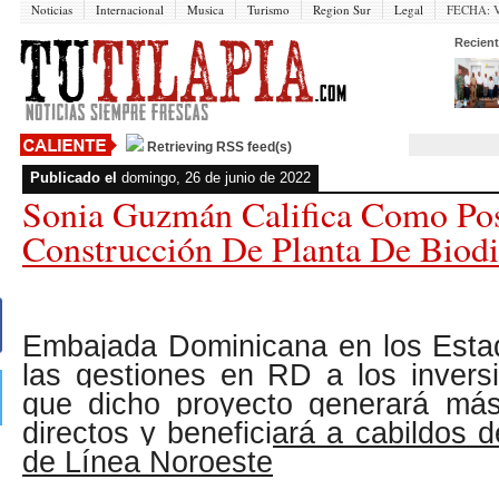
Noticias
Internacional
Musica
Turismo
Region Sur
Legal
FECHA:
V
Recient
Retrieving RSS feed(s)
Publicado el
domingo, 26 de junio de 2022
Sonia Guzmán Califica Como Posi
Construcción De Planta De Biodi
Embajada Dominicana en los Estad
las gestiones en RD a los invers
que dicho proyecto generará má
directos y beneficiará a cabildos
de Línea Noroeste