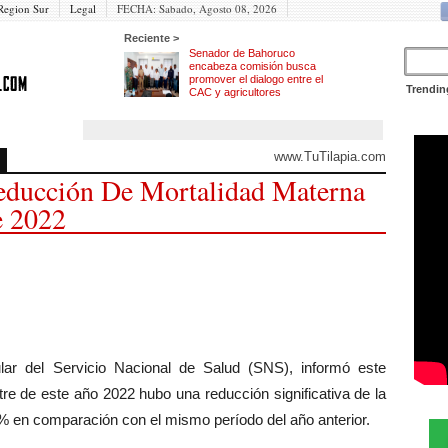
Region Sur
Legal
FECHA:
Sabado, Agosto 08, 2026
Reciente >
Senador de Bahoruco
encabeza comisión busca
promover el dialogo entre el
Trendin
CAC y agricultores
www.TuTilapia.com
educción De Mortalidad Materna
e 2022
r del Servicio Nacional de Salud (SNS), informó este
re de este año 2022 hubo una reducción significativa de la
% en comparación con el mismo período del año anterior.