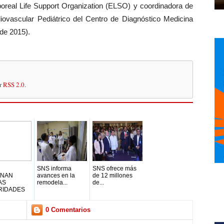
oreal Life Support Organization (ELSO) y coordinadora de
iovascular Pediátrico del Centro de Diagnóstico Medicina
de 2015).
or
RSS 2.0
.
SNS informa
SNS ofrece más
GNAN
avances en la
de 12 millones
AS
remodela...
de...
RIDADES
0 Comentarios