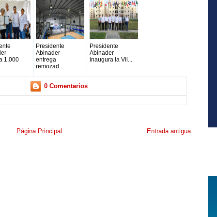
ente
Presidente
Presidente
der
Abinader
Abinader
a 1,000
entrega
inaugura la Vil...
remozad...
0 Comentarios
Página Principal
Entrada antigua