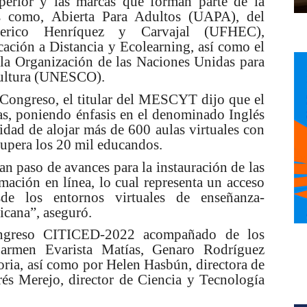
uperior y las marcas que forman parte de la
es como, Abierta Para Adultos (UAPA), del
erico Henríquez y Carvajal (UFHEC),
ción a Distancia y Ecolearning, así como el
 la Organización de las Naciones Unidas para
 Cultura (UNESCO).
 Congreso, el titular del MESCYT dijo que el
as, poniendo énfasis en el denominado Inglés
lidad de alojar más de 600 aulas virtuales con
supera los 20 mil educandos.
an paso de avances para la instauración de las
mación en línea, lo cual representa un acceso
de los entornos virtuales de enseñanza-
icana”, aseguró.
ongreso CITICED-2022 acompañado de los
Carmen Evarista Matías, Genaro Rodríguez
oria, así como por Helen Hasb
ú
n, directora de
és Merejo, director de Ciencia y Tecnología