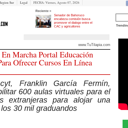
Region Sur
Legal
FECHA:
Viernes, Agosto 07, 2026
Reciente >
Senador de Bahoruco
encabeza comisión busca
promover el dialogo entre el
Trendin
CAC y agricultores
www.TuTilapia.com
 En Marcha Portal Educación
Para Ofrecer Cursos En Línea
scyt, Franklin García Fermín,
litar 600 aulas virtuales para el
 extranjeras para alojar una
 los 30 mil graduandos