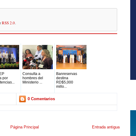
or
RSS 2.0
.
EP
Consulta a
Banreservas
ca por
hombres del
destina
encias...
Ministerio ...
RD$5,000
millo...
0 Comentarios
Página Principal
Entrada antigua