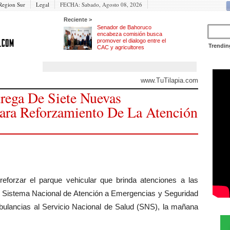
Region Sur
Legal
FECHA:
Sabado, Agosto 08, 2026
Reciente >
Senador de Bahoruco
encabeza comisión busca
promover el dialogo entre el
Trendin
CAC y agricultores
www.TuTilapia.com
rega De Siete Nuevas
ra Reforzamiento De La Atención
eforzar el parque vehicular que brinda atenciones a las
el Sistema Nacional de Atención a Emergencias y Seguridad
bulancias al Servicio Nacional de Salud (SNS), la mañana