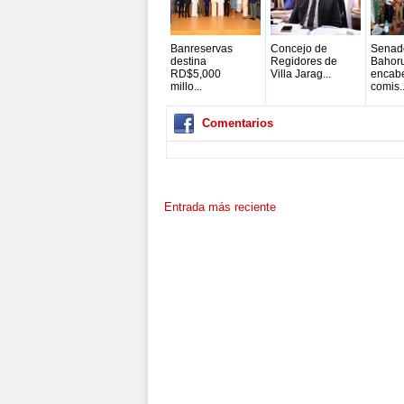
Banreservas
Concejo de
Senad
destina
Regidores de
Bahor
RD$5,000
Villa Jarag...
encab
millo...
comis..
Comentarios
Entrada más reciente