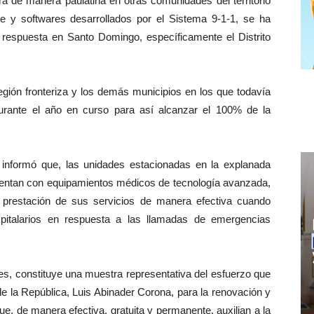
ará de manera paulatina en otras comunidades del territorio
ente y softwares desarrollados por el Sistema 9-1-1, se ha
e respuesta en Santo Domingo, específicamente el Distrito
egión fronteriza y los demás municipios en los que todavía
durante el año en curso para así alcanzar el 100% de la
1 informó que, las unidades estacionadas en la explanada
uentan con equipamientos médicos de tecnología avanzada,
la prestación de sus servicios de manera efectiva cuando
spitalarios en respuesta a las llamadas de emergencias
es, constituye una muestra representativa del esfuerzo que
 de la República, Luis Abinader Corona, para la renovación y
e, de manera efectiva, gratuita y permanente, auxilian a la