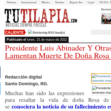
Noticias
Internacional
Musica
Turismo
Region Sur
Legal
FECHA:
Recient
Retrieving RSS feed(s)
Publicado el
lunes, 21 de marzo de 2022
Presidente Luis Abinader Y Otra
Lamentan Muerte De Doña Rosa
Redacción digital
Santo Domingo, RD.
Muchas han sido las expresiones
para resaltar la vida de doña Rosa d
conociera la noticia de su fallecimiento e
se