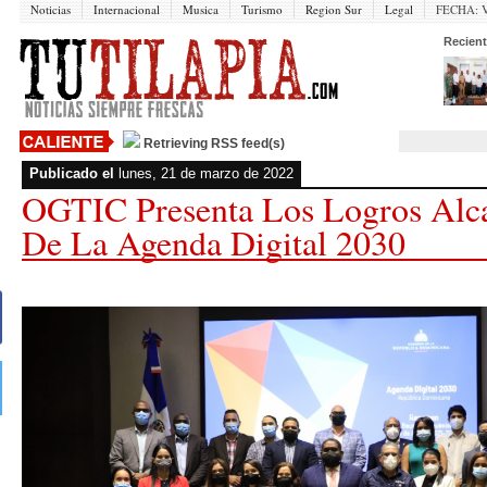
Noticias
Internacional
Musica
Turismo
Region Sur
Legal
FECHA:
V
Recient
Retrieving RSS feed(s)
Publicado el
lunes, 21 de marzo de 2022
OGTIC Presenta Los Logros Alc
De La Agenda Digital 2030