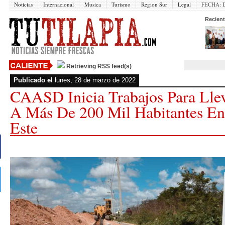
Noticias
Internacional
Musica
Turismo
Region Sur
Legal
FECHA:
Recient
Retrieving RSS feed(s)
Publicado el
lunes, 28 de marzo de 2022
CAASD Inicia Trabajos Para Lle
A Más De 200 Mil Habitantes E
Este