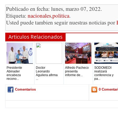
Publicado en fecha: lunes, marzo 07, 2022.
Etiqueta:
nacionales
,
politica
.
Usted puede tambien seguir nuestras noticias por
Articulos Relacionados
Presidente
Doctor
Alfredo Pacheco
SODOMEDI
Abinader
Leonardo
presenta
realizará
encabeza
Aguilera afirma
informe de...
conferencia y
recono...
...
pa...
Comentarios
0 Comentar