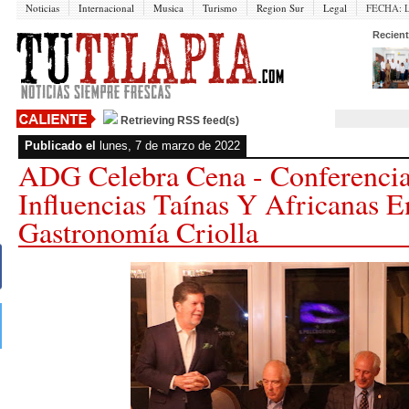
Noticias
Internacional
Musica
Turismo
Region Sur
Legal
FECHA:
Recient
Retrieving RSS feed(s)
Publicado el
lunes, 7 de marzo de 2022
ADG Celebra Cena - Conferenci
Influencias Taínas Y Africanas E
Gastronomía Criolla