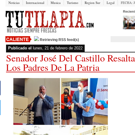
Noticias
Internacional
Musica
Turismo
Region Sur
Legal
FECHA:
J
Recient
Retrieving RSS feed(s)
Publicado el
lunes, 21 de febrero de 2022
Senador José Del Castillo Resalt
Los Padres De La Patria