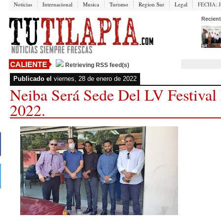
Noticias
Internacional
Musica
Turismo
Region Sur
Legal
FECHA:
J
Recient
Retrieving RSS feed(s)
Publicado el
viernes, 28 de enero de 2022
Neiba Será Sede Del LV Festival 
2022.