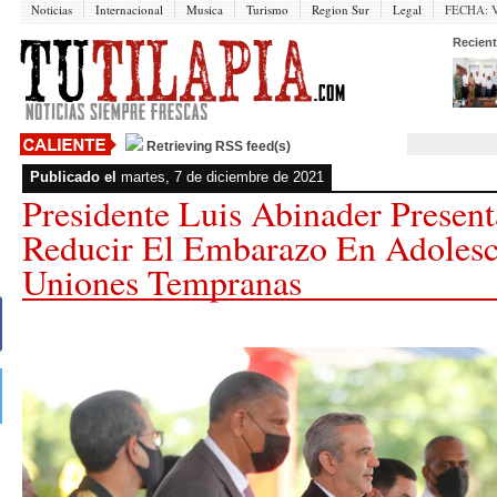
Noticias
Internacional
Musica
Turismo
Region Sur
Legal
FECHA:
V
Recient
Retrieving RSS feed(s)
Publicado el
martes, 7 de diciembre de 2021
Presidente Luis Abinader Presenta
Reducir El Embarazo En Adolesc
Uniones Tempranas