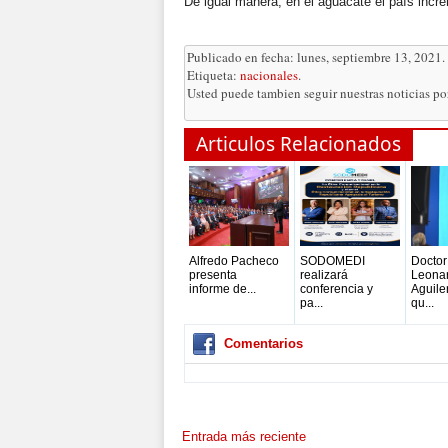
De igual manera, en el aguacate el país incr
Publicado en fecha: lunes, septiembre 13, 2021.
Etiqueta:
nacionales
.
Usted puede tambien seguir nuestras noticias p
Articulos Relacionados
Alfredo Pacheco
SODOMEDI
Doctor
presenta
realizará
Leona
informe de...
conferencia y
Aguile
pa...
qu...
Comentarios
Entrada más reciente