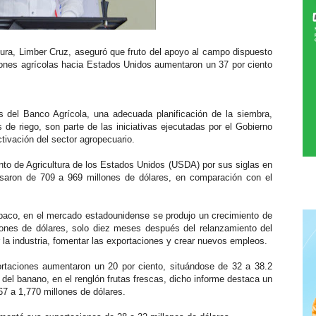
ra, Limber Cruz, aseguró que fruto del apoyo al campo dispuesto
ciones agrícolas hacia Estados Unidos aumentaron un 37 por ciento
s del Banco Agrícola, una adecuada planificación de la siembra,
 de riego, son parte de las iniciativas ejecutadas por el Gobierno
ctivación del sector agropecuario.
nto de Agricultura de los Estados Unidos (USDA) por sus siglas en
asaron de 709 a 969 millones de dólares, en comparación con el
abaco, en el mercado estadounidense se produjo un crecimiento de
ones de dólares, solo diez meses después del relanzamiento del
r la industria, fomentar las exportaciones y crear nuevos empleos.
ortaciones aumentaron un 20 por ciento, situándose de 32 a 38.2
 del banano, en el renglón frutas frescas, dicho informe destaca un
67 a 1,770 millones de dólares.