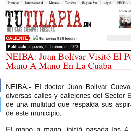
Noticias
Internacional
Musica
Turismo
Region Sur
Legal
FECHA:
Recient
Retrieving RSS feed(s)
Publicado el
jueves, 9 de enero de 2020
NEIBA: Juan Bolívar Visitó El P
Mano A Mano En La Cuaba
NEIBA.- El doctor Juan Bolívar Cuevas
diversas calles y callejones del Secto
de una multitud que respalda sus aspir
de este municipio.
El mano a mano, inició pasada las 4 