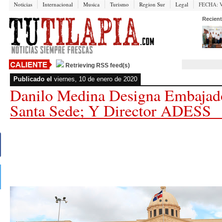
Noticias
Internacional
Musica
Turismo
Region Sur
Legal
FECHA:
V
Recient
Retrieving RSS feed(s)
Publicado el
viernes, 10 de enero de 2020
Danilo Medina Designa Embajad
Santa Sede; Y Director ADESS