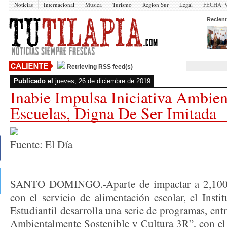
Noticias
Internacional
Musica
Turismo
Region Sur
Legal
FECHA:
V
Recient
Retrieving RSS feed(s)
Publicado el
jueves, 26 de diciembre de 2019
Inabie Impulsa Iniciativa Ambien
Escuelas, Digna De Ser Imitada
Fuente: El Día
SANTO DOMINGO.-Aparte de impactar a 2,100,0
con el servicio de alimentación escolar, el Insti
Estudiantil desarrolla una serie de programas, ent
Ambientalmente Sostenible y Cultura 3R”, con el