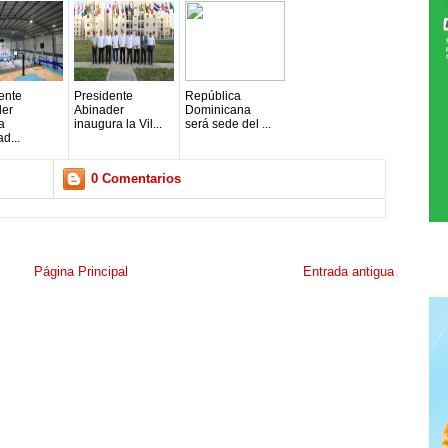
ente
Presidente
República
der
Abinader
Dominicana
a
inaugura la Vil...
será sede del ...
d...
0 Comentarios
Página Principal
Entrada antigua