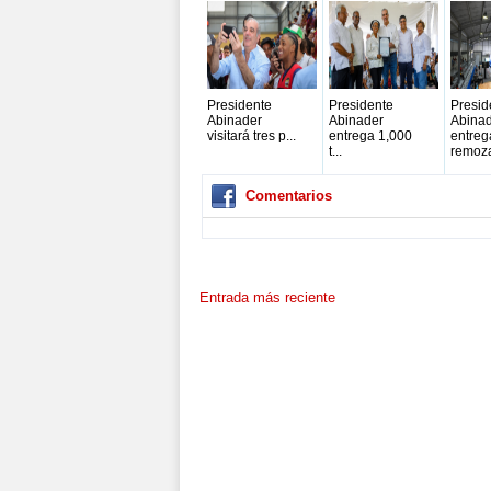
Presidente
Presidente
Presid
Abinader
Abinader
Abina
visitará tres p...
entrega 1,000
entreg
t...
remoza
Comentarios
Entrada más reciente