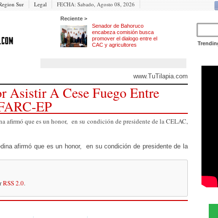
Region Sur
Legal
FECHA:
Sabado, Agosto 08, 2026
Reciente >
Senador de Bahoruco
encabeza comisión busca
promover el dialogo entre el
Trendin
CAC y agricultores
www.TuTilapia.com
r Asistir A Cese Fuego Entre
 FARC-EP
 afirmó que es un honor, en su condición de presidente de la CELAC,
ina afirmó que es un honor, en su condición de presidente de la
or
RSS 2.0
.