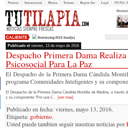
Noticias
Internacional
Musica
Turismo
Region Sur
Legal
FECHA:
Recient
Retrieving RSS feed(s)
Publicado el
viernes, 13 de mayo de 2016
Despacho Primera Dama Realiza
Psicosocial Para La Paz
El Despacho de la Primera Dama Cándida Montill
programa Comunidades Inteligentes y su componen
El Despacho de la Primera Dama Cándida Montilla de Medina, a través d
y su componente “Por una C...
[ver mas]
Publicado en fecha: viernes, mayo 13, 2016.
Etiqueta:
gobierno
.
Usted puede tambien seguir nuestras noticias por