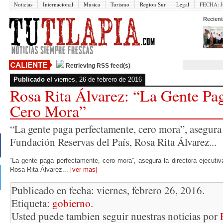
Noticias
Internacional
Musica
Turismo
Region Sur
Legal
FECHA:
J
Recient
Retrieving RSS feed(s)
Publicado el
viernes, 26 de febrero de 2016
Rosa Rita Álvarez: “La Gente Pa
Cero Mora”
“La gente paga perfectamente, cero mora”, asegura l
Fundación Reservas del País, Rosa Rita Álvarez...
“La gente paga perfectamente, cero mora”, asegura la directora ejecuti
Rosa Rita Álvarez...
[ver mas]
Publicado en fecha: viernes, febrero 26, 2016.
Etiqueta:
gobierno
.
Usted puede tambien seguir nuestras noticias por