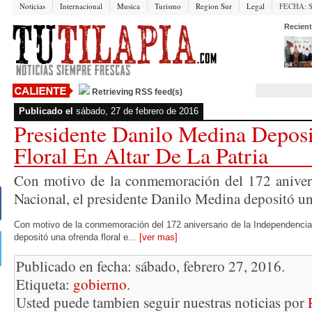
Noticias
Internacional
Musica
Turismo
Region Sur
Legal
FECHA:
Recient
Retrieving RSS feed(s)
Publicado el
sábado, 27 de febrero de 2016
Presidente Danilo Medina Depos
Floral En Altar De La Patria
Con motivo de la conmemoración del 172 anivers
Nacional, el presidente Danilo Medina depositó una
Con motivo de la conmemoración del 172 aniversario de la Independencia 
depositó una ofrenda floral e...
[ver mas]
Publicado en fecha: sábado, febrero 27, 2016.
Etiqueta:
gobierno
.
Usted puede tambien seguir nuestras noticias por