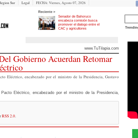
Region Sur
Legal
FECHA:
Viernes, Agosto 07, 2026
Reciente >
Senador de Bahoruco
encabeza comisión busca
promover el dialogo entre el
Trendin
CAC y agricultores
www.TuTilapia.com
Del Gobierno Acuerdan Retomar
éctrico
cto Eléctrico, encabezado por el ministro de la Presidencia, Gustavo
 Pacto Eléctrico, encabezado por el ministro de la Presidencia,
or
RSS 2.0
.