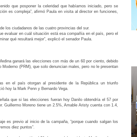
tenido que posponer la celeridad que habíamos iniciado, pero se
ión es compleja”, afirmó Paula en visita al director en funciones,
 de los ciudadanos de las cuatro provincias del sur.
ue evaluar en cuál situación está esa compañía en el país, pero el
minar qué resultará mejor”, explicó el senador Paula.
Medina ganará las elecciones con más de un 60 por ciento, debido
rio Moderno (PRM), que solo denuncian males, pero no le presentan
s en el país otorgan al presidente de la República un triunfo
ció hoy la Mark Penn y Bernardo Vega.
eñala que si las elecciones fueran hoy Danilo obtendría el 57 por
er. Guillermo Moreno tiene un 2.5%, Amable Aristy cuenta con 1.4,
je es previo al inicio de la campaña, “porque cuando salgan los
iremos diez puntos”.