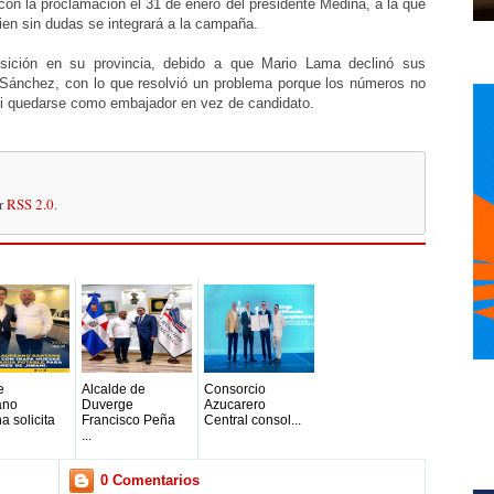
on la proclamación el 31 de enero del presidente Medina, a la que
ien sin dudas se integrará a la campaña.
sición en su provincia, debido a que Mario Lama declinó sus
 Sánchez, con lo que resolvió un problema porque los números no
 si quedarse como embajador en vez de candidato.
or
RSS 2.0
.
e
Alcalde de
Consorcio
ano
Duverge
Azucarero
a solicita
Francisco Peña
Central consol...
...
0 Comentarios