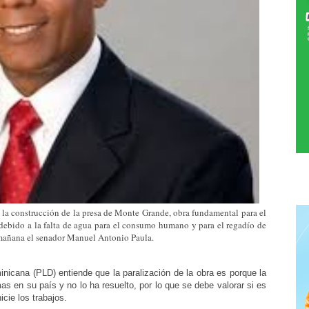
e la construcción de la presa de Monte Grande, obra fundamental para el
, debido a la falta de agua para el consumo humano y para el regadío de
a mañana el senador Manuel Antonio Paula.
minicana (PLD) entiende que la paralización de la obra es porque la
s en su país y no lo ha resuelto, por lo que se debe valorar si es
cie los trabajos.