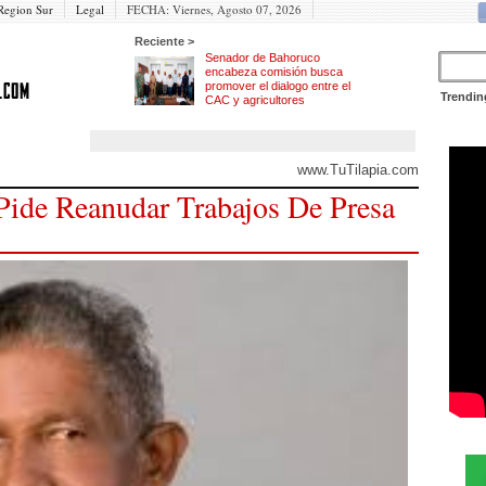
Region Sur
Legal
FECHA:
Viernes, Agosto 07, 2026
Reciente >
Senador de Bahoruco
encabeza comisión busca
promover el dialogo entre el
Trendin
CAC y agricultores
www.TuTilapia.com
Pide Reanudar Trabajos De Presa