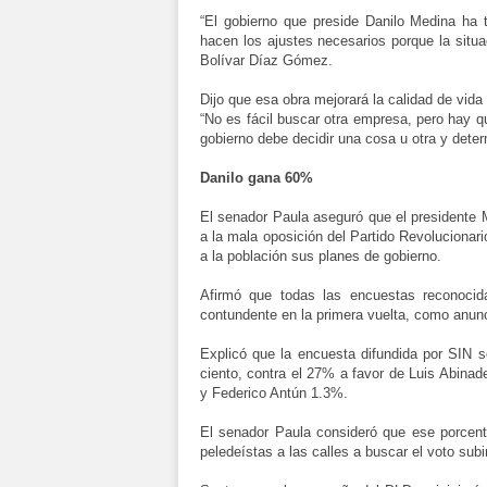
“El gobierno que preside Danilo Medina ha 
hacen los ajustes necesarios porque la situac
Bolívar Díaz Gómez.
Dijo que esa obra mejorará la calidad de vida
“No es fácil buscar otra empresa, pero hay q
gobierno debe decidir una cosa u otra y deter
Danilo gana 60%
El senador Paula aseguró que el presidente 
a la mala oposición del Partido Revoluciona
a la población sus planes de gobierno.
Afirmó que todas las encuestas reconocida
contundente en la primera vuelta, como anun
Explicó que la encuesta difundida por SIN s
ciento, contra el 27% a favor de Luis Abinad
y Federico Antún 1.3%.
El senador Paula consideró que ese porcenta
peledeístas a las calles a buscar el voto sub