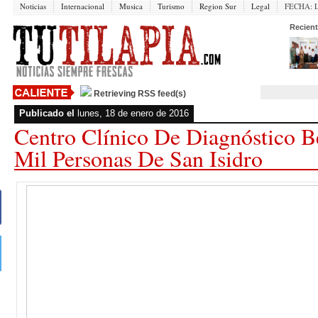
Noticias
Internacional
Musica
Turismo
Region Sur
Legal
FECHA:
Recient
Retrieving RSS feed(s)
Publicado el
lunes, 18 de enero de 2016
Centro Clínico De Diagnóstico B
Mil Personas De San Isidro