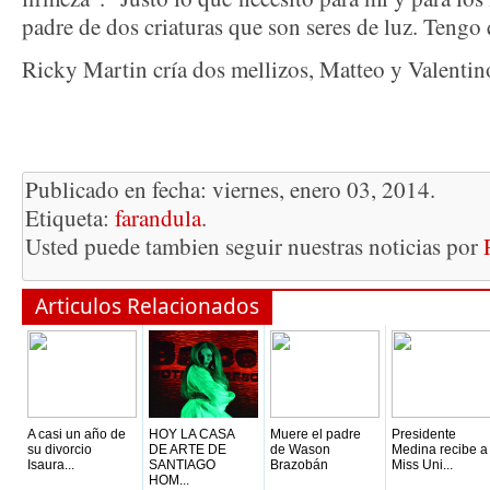
padre de dos criaturas que son seres de luz. Tengo q
Ricky Martin cría dos mellizos, Matteo y Valentin
Publicado en fecha: viernes, enero 03, 2014.
Etiqueta:
farandula
.
Usted puede tambien seguir nuestras noticias por
Articulos Relacionados
A casi un año de
HOY LA CASA
Muere el padre
Presidente
su divorcio
DE ARTE DE
de Wason
Medina recibe a
Isaura...
SANTIAGO
Brazobán
Miss Uni...
HOM...