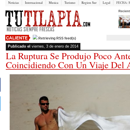
Noticias
Internacional
Musica
Turismo
Region Sur
Legal
FECHA:
Recient
Retrieving RSS feed(s)
Publicado el
viernes, 3 de enero de 2014
La Ruptura Se Produjo Poco Ant
Coincidiendo Con Un Viaje Del A