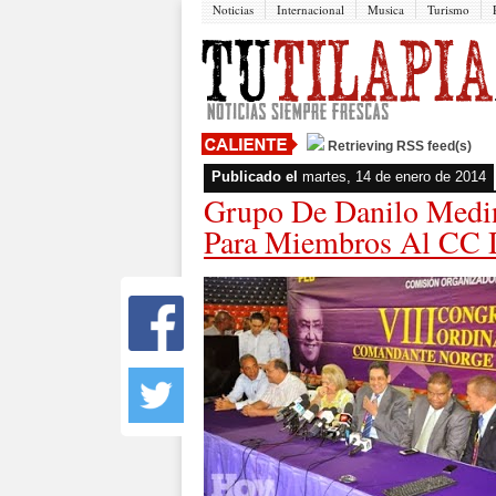
Noticias
Internacional
Musica
Turismo
Retrieving RSS feed(s)
Publicado el
martes, 14 de enero de 2014
Grupo De Danilo Medin
Para Miembros Al CC