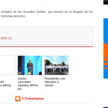
s estados de los Estados Unidos, por retraso en la llegada de los
el domingo próximo.
or
RSS 2.0
.
Doctor
Presidente Luis
rdo
Leonardo
Abinader y
ra afirma
Aguilera afirma
ministr...
qu...
0 Comentarios