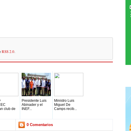
or
RSS 2.0
.
y
Presidente Luis
Ministro Luis
REC
Abinader y el
Miguel De
an club de
INEF...
Camps recib...
0 Comentarios