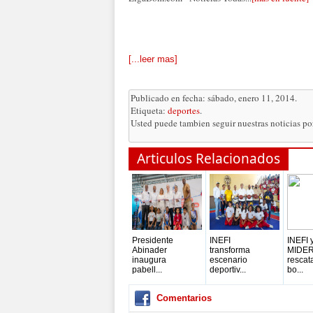
[...leer mas]
Publicado en fecha: sábado, enero 11, 2014.
Etiqueta:
deportes
.
Usted puede tambien seguir nuestras noticias p
Articulos Relacionados
Presidente
INEFI
INEFI 
Abinader
transforma
MIDE
inaugura
escenario
rescat
pabell...
deportiv...
bo...
Comentarios