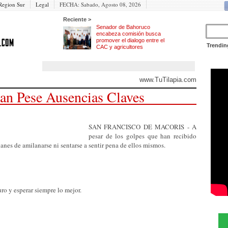
Region Sur
Legal
FECHA:
Sabado, Agosto 08, 2026
Reciente >
Senador de Bahoruco
encabeza comisión busca
promover el dialogo entre el
Trendin
CAC y agricultores
www.TuTilapia.com
an Pese Ausencias Claves
SAN FRANCISCO DE MACORIS - A
pesar de los golpes que han recibido
anes de amilanarse ni sentarse a sentir pena de ellos mismos.
uro y esperar siempre lo mejor.