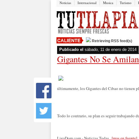
Noticias
Internacional
Musica
Turismo
Retrieving RSS feed(s)
Publicado el
sábado, 11 de enero de 2014
Gigantes No Se Amilan
últimamente, los Gigantes del Cibao no tienen pl
Todo lo contrario, su plan es seguir trabajando d
LigaDom.com - Noticias Todas...
[mas en fuente]