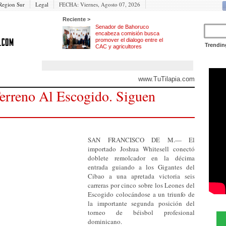
Region Sur
Legal
FECHA:
Viernes, Agosto 07, 2026
Reciente >
Senador de Bahoruco
encabeza comisión busca
promover el dialogo entre el
Trendin
CAC y agricultores
www.TuTilapia.com
erreno Al Escogido. Siguen
SAN FRANCISCO DE M.— El
importado Joshua Whitesell conectó
doblete remolcador en la décima
entrada guiando a los Gigantes del
Cibao a una apretada victoria seis
carreras por cinco sobre los Leones del
Escogido colocándose a un triunfo de
la importante segunda posición del
torneo de béisbol profesional
dominicano.