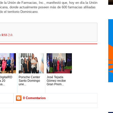
e de la Unión de Farmacias, Inc., manifestó que, hoy en día la Unión
icana, donde actualmente poseen más de 600 farmacias afiliadas
do el territorio Dominicano.
or
RSS 2.0
.
DigitalRD
Porsche Center
José Tejada
a 20
Santo Domingo
Gómez recibe
a...
une...
Gran Prem...
0 Comentarios