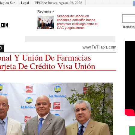
Region Sur
Legal
FECHA:
Jueves, Agosto 06, 2026
Reciente >
Senador de Bahoruco
encabeza comisión busca
promover el dialogo entre el
Trendin
CAC y agricultores
www.TuTilapia.com
3
onal Y Unión De Farmacias
rjeta De Crédito Visa Unión