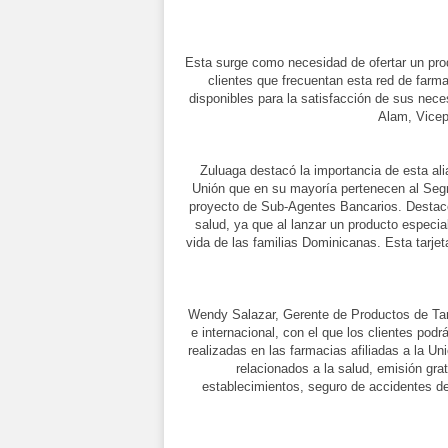
Esta surge como necesidad de ofertar un prod
clientes que frecuentan esta red de farma
disponibles para la satisfacción de sus nec
Alam, Vicep
Zuluaga destacó la importancia de esta ali
Unión que en su mayoría pertenecen al Segm
proyecto de Sub-Agentes Bancarios. Destaco
salud, ya que al lanzar un producto especia
vida de las familias Dominicanas. Esta tarj
Wendy Salazar, Gerente de Productos de Tarje
e internacional, con el que los clientes po
realizadas en las farmacias afiliadas a la 
relacionados a la salud, emisión gra
establecimientos, seguro de accidentes de v